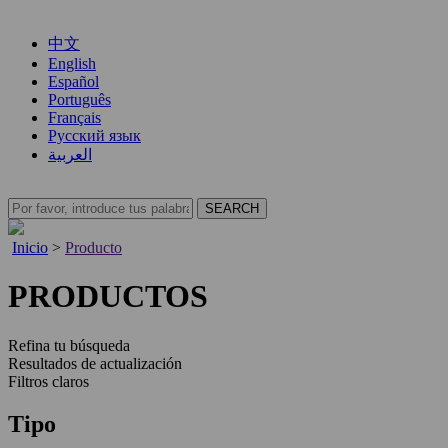
中文
English
Español
Português
Français
Русский язык
العربية
Inicio
>
Producto
PRODUCTOS
Refina tu búsqueda
Resultados de actualización
Filtros claros
Tipo