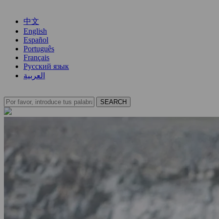
中文
English
Español
Português
Français
Русский язык
العربية