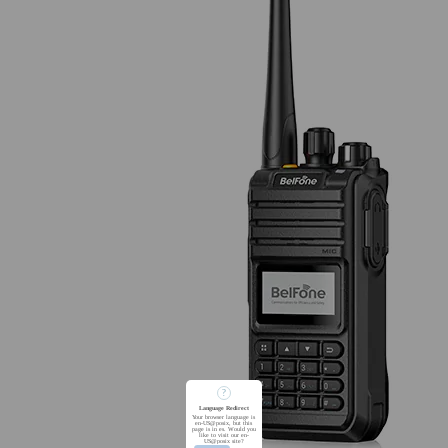
?
Language Redirect
Your browser language is
en-US@posix, but this
page is in es. Would you
like to visit our en-
US@posix site?