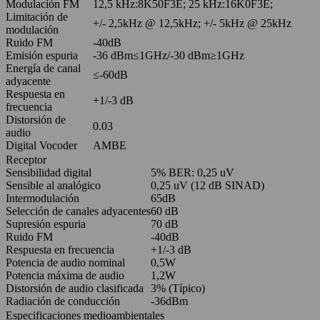
Modulación FM
12,5 kHz:8K50F3E; 25 kHz:16K0F3E;
Limitación de
+/- 2,5kHz @ 12,5kHz; +/- 5kHz @ 25kHz
modulación
Ruido FM
-40dB
Emisión espuria
-36 dBm≤1GHz/-30 dBm≥1GHz
Energía de canal
≤-60dB
adyacente
Respuesta en
+1/-3 dB
frecuencia
Distorsión de
0.03
audio
Digital Vocoder
AMBE
Receptor
Sensibilidad digital
5% BER: 0,25 uV
Sensible al analógico
0,25 uV (12 dB SINAD)
Intermodulación
65dB
Selección de canales adyacentes
60 dB
Supresión espuria
70 dB
Ruido FM
-40dB
Respuesta en frecuencia
+1/-3 dB
Potencia de audio nominal
0,5W
Potencia máxima de audio
1,2W
Distorsión de audio clasificada
3% (Típico)
Radiación de conducción
-36dBm
Especificaciones medioambientales