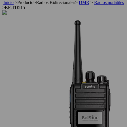
Inicio
>
Producto
>
Radios Bidirecionales
>
DMR
>
Radios portátiles
>
BF-TD515