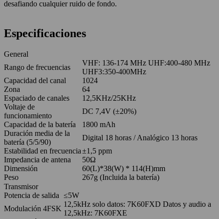
desafiando cualquier ruido de fondo.
Especificaciones
General
VHF: 136-174 MHz UHF:400-480 MHz
Rango de frecuencias
UHF3:350-400MHz
Capacidad del canal
1024
Zona
64
Espaciado de canales
12,5KHz/25KHz
Voltaje de
DC 7,4V (±20%)
funcionamiento
Capacidad de la batería
1800 mAh
Duración media de la
Digital 18 horas / Analógico 13 horas
batería (5/5/90)
Estabilidad en frecuencia
±1,5 ppm
Impedancia de antena
50Ω
Dimensión
60(L)*38(W) * 114(H)mm
Peso
267g (Incluida la batería)
Transmisor
Potencia de salida
≤5W
12,5kHz solo datos: 7K60FXD Datos y audio a
Modulación 4FSK
12,5kHz: 7K60FXE