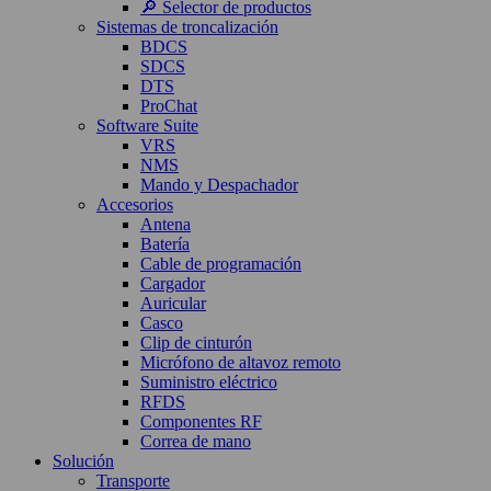
🔎 Selector de productos
Sistemas de troncalización
BDCS
SDCS
DTS
ProChat
Software Suite
VRS
NMS
Mando y Despachador
Accesorios
Antena
Batería
Cable de programación
Cargador
Auricular
Casco
Clip de cinturón
Micrófono de altavoz remoto
Suministro eléctrico
RFDS
Componentes RF
Correa de mano
Solución
Transporte