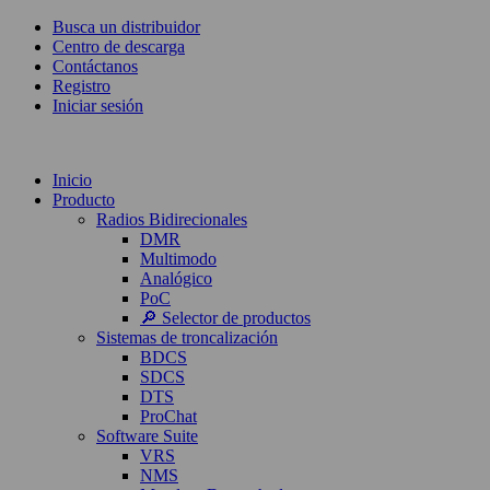
Busca un distribuidor
Centro de descarga
Contáctanos
Registro
Iniciar sesión
Inicio
Producto
Radios Bidirecionales
DMR
Multimodo
Analógico
PoC
🔎 Selector de productos
Sistemas de troncalización
BDCS
SDCS
DTS
ProChat
Software Suite
VRS
NMS