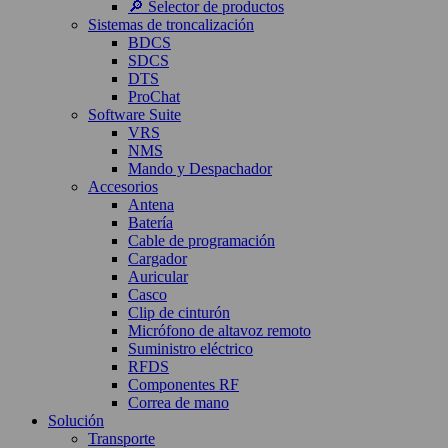
🔎 Selector de productos
Sistemas de troncalización
BDCS
SDCS
DTS
ProChat
Software Suite
VRS
NMS
Mando y Despachador
Accesorios
Antena
Batería
Cable de programación
Cargador
Auricular
Casco
Clip de cinturón
Micrófono de altavoz remoto
Suministro eléctrico
RFDS
Componentes RF
Correa de mano
Solución
Transporte