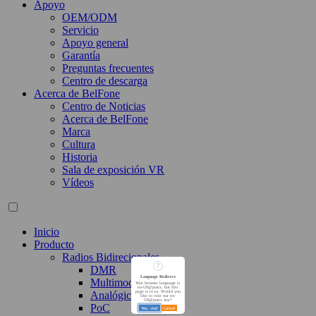
Apoyo
OEM/ODM
Servicio
Apoyo general
Garantía
Preguntas frecuentes
Centro de descarga
Acerca de BelFone
Centro de Noticias
Acerca de BelFone
Marca
Cultura
Historia
Sala de exposición VR
Vídeos
Inicio
Producto
Radios Bidirecionales
?
DMR
Language Redirect
Multimodo
Your browser language is
en-US@posix, but this
page is in es. Would you
Analógico
like to visit our en-
US@posix site?
PoC
Yes, visit!
Cancel