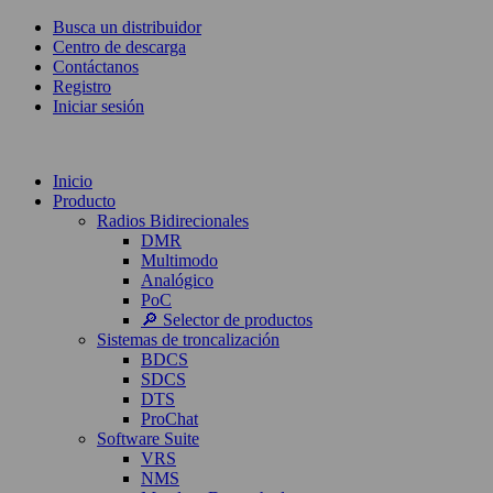
Busca un distribuidor
Centro de descarga
Contáctanos
Registro
Iniciar sesión
Inicio
Producto
Radios Bidirecionales
DMR
Multimodo
Analógico
PoC
🔎 Selector de productos
Sistemas de troncalización
BDCS
SDCS
DTS
ProChat
Software Suite
VRS
NMS