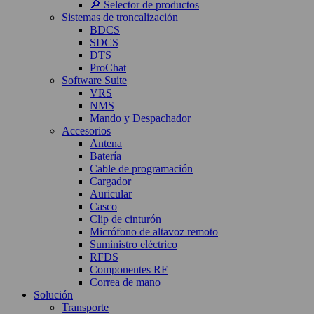
🔎 Selector de productos
Sistemas de troncalización
BDCS
SDCS
DTS
ProChat
Software Suite
VRS
NMS
Mando y Despachador
Accesorios
Antena
Batería
Cable de programación
Cargador
Auricular
Casco
Clip de cinturón
Micrófono de altavoz remoto
Suministro eléctrico
RFDS
Componentes RF
Correa de mano
Solución
Transporte