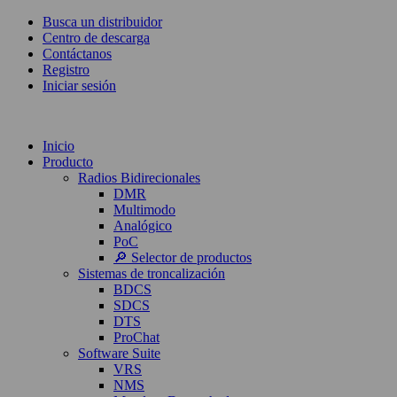
Busca un distribuidor
Centro de descarga
Contáctanos
Registro
Iniciar sesión
Inicio
Producto
Radios Bidirecionales
DMR
Multimodo
Analógico
PoC
🔎 Selector de productos
Sistemas de troncalización
BDCS
SDCS
DTS
ProChat
Software Suite
VRS
NMS