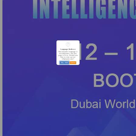
?
Language Redirect
Your browser language is
en-US@posix, but this
page is in es. Would you
like to visit our en-
US@posix site?
Yes, visit!
Cancel