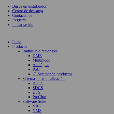
Busca un distribuidor
Centro de descarga
Contáctanos
Registro
Iniciar sesión
Inicio
Producto
Radios Bidirecionales
DMR
Multimodo
Analógico
PoC
🔎 Selector de productos
Sistemas de troncalización
BDCS
SDCS
DTS
ProChat
Software Suite
VRS
NMS