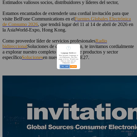
Estimados valiosos socios, distribuidores y líderes del sector,
Estamos encantados de extenderle una cordial invitación para que
visite BelFone Communications en el
Fuentes Globales Electrónica
de Consumo 2026
, que tendrá lugar del 11 al 14 de abril de 2026 en
la AsiaWorld-Expo, Hong Kong.
Como proveedor líder de servicios profesionales
Radio
bidireccional
Soluciones de comunicación, te invitamos cordialmente
?
a explorar nuestro completo portafolio de productos y sector
Language Redirect
Your browser language is
específico
Soluciones
en nuestro puesto 9E27.
en-US@posix, but this
page is in es. Would you
like to visit our en-
US@posix site?
Yes, visit!
Cancel