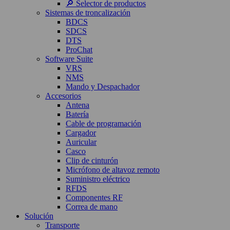
🔎 Selector de productos
Sistemas de troncalización
BDCS
SDCS
DTS
ProChat
Software Suite
VRS
NMS
Mando y Despachador
Accesorios
Antena
Batería
Cable de programación
Cargador
Auricular
Casco
Clip de cinturón
Micrófono de altavoz remoto
Suministro eléctrico
RFDS
Componentes RF
Correa de mano
Solución
Transporte